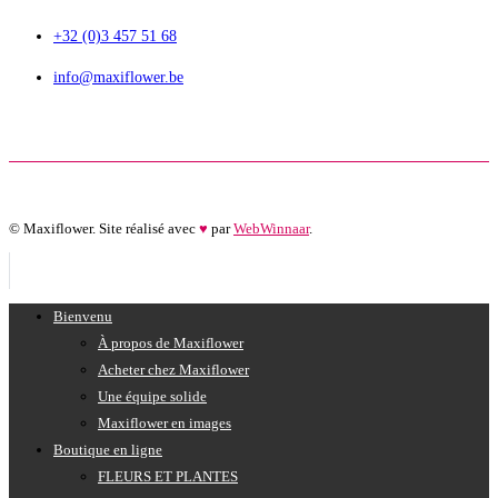
+32 (0)3 457 51 68
info@maxiflower.be
© Maxiflower. Site réalisé avec
♥
par
WebWinnaar
.
Bienvenu
À propos de Maxiflower
Acheter chez Maxiflower
Une équipe solide
Maxiflower en images
Boutique en ligne
FLEURS ET PLANTES